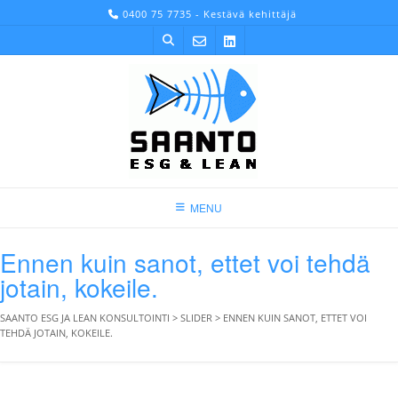
Skip
0400 75 7735 - Kestävä kehittäjä
to
content
MENU
Ennen kuin sanot, ettet voi tehdä
jotain, kokeile.
SAANTO ESG JA LEAN KONSULTOINTI
>
SLIDER
>
ENNEN KUIN SANOT, ETTET VOI
TEHDÄ JOTAIN, KOKEILE.