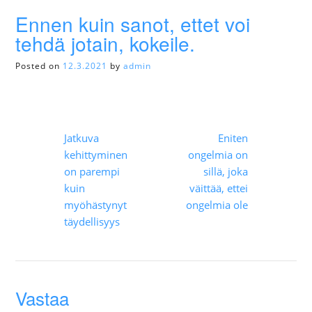
Ennen kuin sanot, ettet voi
tehdä jotain, kokeile.
Posted on
12.3.2021
by
admin
Artikkelien
Jatkuva
Eniten
selaus
kehittyminen
ongelmia on
on parempi
sillä, joka
kuin
väittää, ettei
myöhästynyt
ongelmia ole
täydellisyys
Vastaa