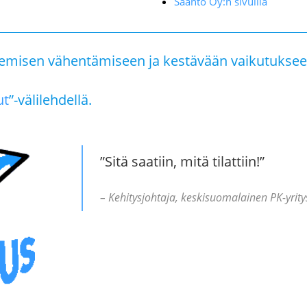
Saanto Oy:n sivuilla
emisen vähentämiseen ja kestävään vaikutuksee
ut
”-välilehdellä.
”Sitä saatiin, mitä tilattiin!”
– Kehitysjohtaja, keskisuomalainen PK-yrity