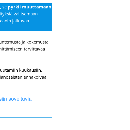
, se
pyrkii muuttamaan
ityksiä valitsemaan
leanin jatkuvaa
tuntemusta ja kokemusta
hittämiseen tarvittavaa
 muutamiin kuukausiin.
asianosaisten ennakoivaa
iin soveltuvia