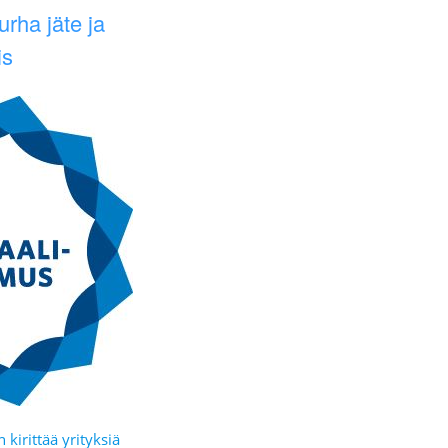
urha jäte ja
is
kirittää yrityksiä