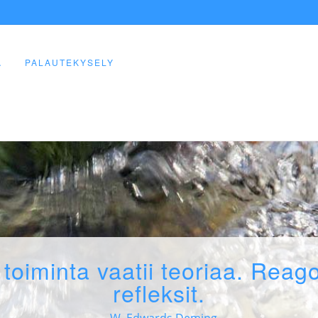
Ä
PALAUTEKYSELY
toiminta vaatii teoriaa. Reago
refleksit.
– W. Edwards Deming