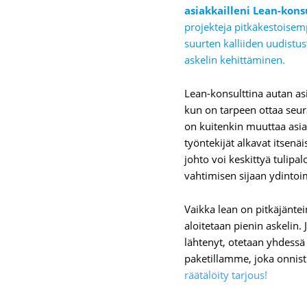
asiakkailleni Lean-kons
projekteja pitkäkestoisem
suurten kalliiden uudistus
askelin kehittäminen.
Lean-konsulttina autan asi
kun on tarpeen ottaa seur
on kuitenkin muuttaa asia
työntekijät alkavat itsenäi
johto voi keskittyä tulip
vahtimisen sijaan ydintoi
Vaikka lean on pitkäjäntei
aloitetaan pienin askelin. 
lähtenyt, otetaan yhdessä
paketillamme, joka onnist
räätälöity tarjous!