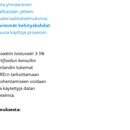
ta ylimääräisen
elkästään jätteen
ateriaalikatselmuksissa
ävimmät kehityskohdat
usia käyttöjä prosessin
saatiin toistuvasti 3-5%
rtifioidun konsultin
inlandin tukemat
SRD:n tarkoittamaan
 kohentamiseen voidaan
 käytettyjä datan
etelmiä.
muksesta: