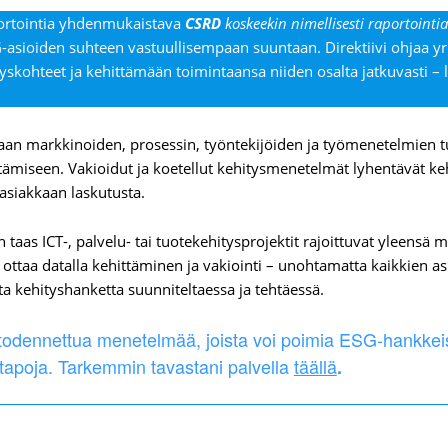
ortointia yhdenmukaistava
CSRD
koskeekin nimellisesti raportointia
asioiden suhteen vastuullisempaan suuntaan. Direktiivi ohjaa yr
yskohteet ja kehittämään toimintaansa niiden osalta jatkuvasti – 
aan markkinoiden, prosessin, työntekijöiden ja työmenetelmien 
tämiseen. Vakioidut ja koetellut kehitysmenetelmät lyhentävät ke
 asiakkaan laskutusta.
n taas ICT-, palvelu- tai tuotekehitysprojektit rajoittuvat yleensä
ä ottaa datalla kehittäminen ja vakiointi – unohtamatta kaikkien 
ta kehityshanketta suunniteltaessa ja tehtäessä.
 todennettua menetelmää, joista voi poimia ESG-hankkeis
ötapoja. Tarkemmin tavastani palvella
täällä
.