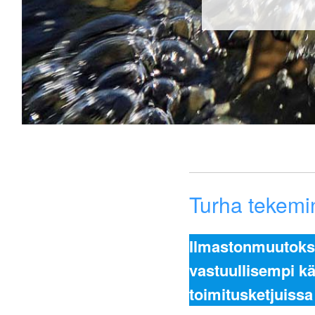
Turha tekemin
Ilmastonmuutoksen
vastuullisempi k
toimitusketjuissa