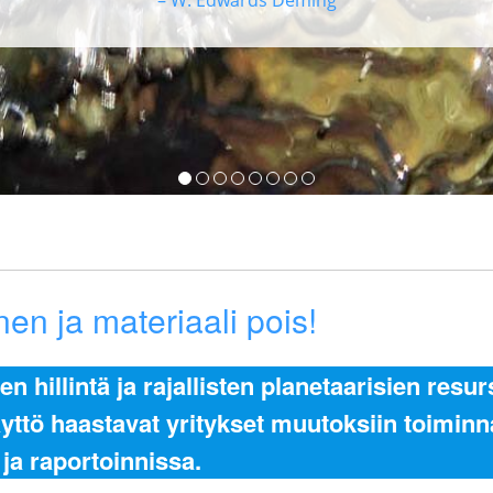
1
2
3
4
5
6
7
8
en ja materiaali pois!
 hillintä ja rajallisten planetaarisien resu
äyttö haastavat yritykset muutoksiin toimin
 ja raportoinnissa.