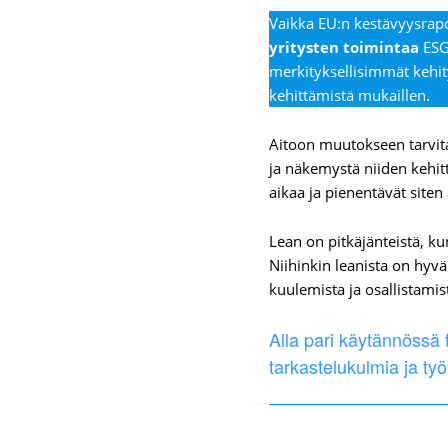
Vaikka EU:n kestävyysrap
yritysten toimintaa
ESG-
merkityksellisimmät kehit
kehittämistä mukaillen.
Aitoon muutokseen tarvit
ja näkemystä niiden kehit
aikaa ja pienentävät siten
Lean on pitkäjänteistä, ku
Niihinkin leanista on hyv
kuulemista ja osallistamis
Alla pari käytännössä
tarkastelukulmia ja ty