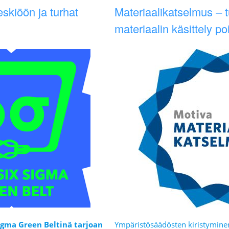
skiöön ja turhat
Materiaalikatselmus – t
materiaalin käsittely po
Sigma Green Beltinä tarjoan
Ympäristösäädösten kiristyminen 