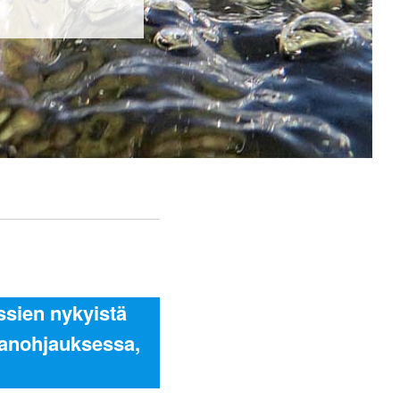
rssien nykyistä
nanohjauksessa,