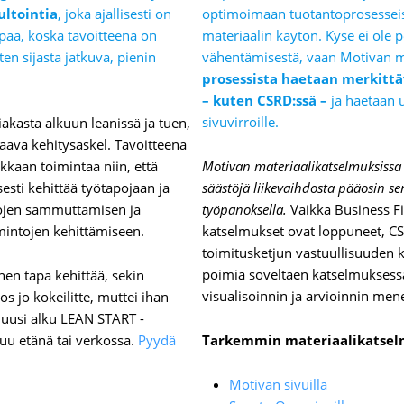
ultointia
, joka ajallisesti on
optimoimaan tuotantoprosesseis
paa, koska tavoitteena on
materiaalin käytön. Kyse ei ole p
ten sijasta jatkuva, pienin
vähentämisestä, vaan Motivan m
prosessista haetaan merkitt
– kuten CSRD:ssä –
ja haetaan u
sivuvirroille.
akasta alkuun leanissä ja tuen,
aava kehitysaskel. Tavoitteena
kkaan toimintaa niin, että
Motivan materiaalikatselmuksissa 
sesti kehittää työtapojaan ja
säästöjä liikevaihdosta pääosin se
alojen sammuttamisen ja
työpanoksella.
Vaikka Business F
mintojen kehittämiseen.
katselmukset ovat loppuneet, C
toimitusketjun vastuullisuuden
poimia soveltaen katselmuksessa
nen tapa kehittää, sekin
visualisoinnin ja arvioinnin men
Jos jo kokeilitte, muttei ihan
 uusi alku LEAN START -
uu etänä tai verkossa.
Pyydä
Tarkemmin materiaalikatsel
Motivan sivuilla