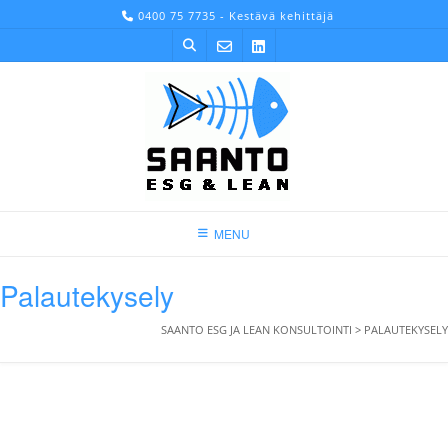
Skip
0400 75 7735 - Kestävä kehittäjä
to
content
MENU
Palautekysely
SAANTO ESG JA LEAN KONSULTOINTI
>
PALAUTEKYSELY