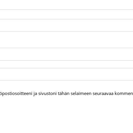
öpostiosoitteeni ja sivustoni tähän selaimeen seuraavaa komment