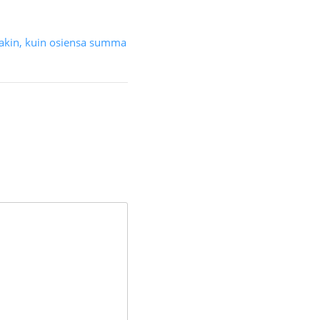
akin, kuin osiensa summa